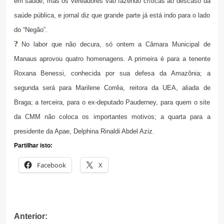
em saúde, mas os vereadores vão fazendo críticas ao descaso da
saúde pública, e jornal diz que grande parte já está indo para o lado
do “Negão”.
?
No labor que não decura, só ontem a Câmara Municipal de
Manaus aprovou quatro homenagens. A primeira é para a
tenente
Roxana Benessi, conhecida por sua defesa da Amazônia; a
segunda será para Marilene Corrêa, reitora da UEA, aliada de
Braga; a terceira, para o ex-deputado Pauderney, para quem o site
da CMM não coloca os importantes motivos; a quarta para a
presidente da Apae, Delphina Rinaldi Abdel Aziz.
Partilhar isto:
Facebook
X
Navegação
Anterior: